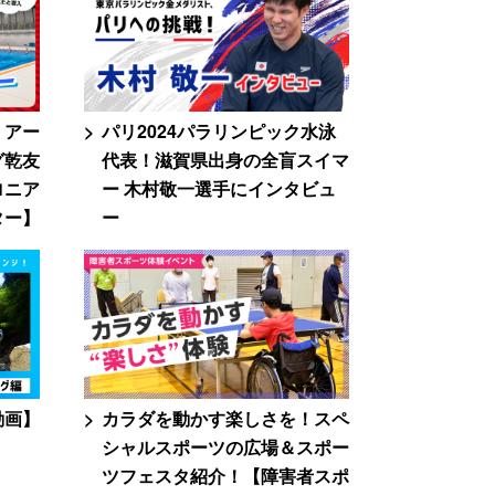
！アー
パリ2024パラリンピック水泳
グ乾友
代表！滋賀県出身の全盲スイマ
ロニア
ー 木村敬一選手にインタビュ
ター】
ー
動画】
カラダを動かす楽しさを！スペ
シャルスポーツの広場＆スポー
ツフェスタ紹介！【障害者スポ