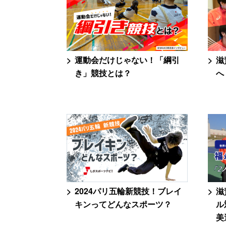
運動会だけじゃない！「綱引
滋
き」競技とは？
へ
2024パリ五輪新競技！ブレイ
滋
キンってどんなスポーツ？
ル
美