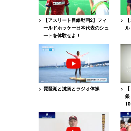
【アスリート目線動画2】フィ
【
ールドホッケー日本代表のシュ
ル
ートを体験せよ！
琵琶湖と滋賀とラジオ体操
【
銀
1