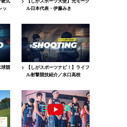
子硬式
【しがスポーツ大使】元モーグ
レッ
ル日本代表・伊藤みき
水球競
【しがスポーツナビ！】ライフ
ル射撃競技紹介／水口高校