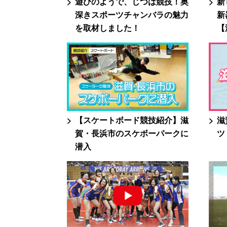
遊びのようで、じつは競技！奥
新
深きスポーツチャンバラの魅力
新
を取材しました！
【
【スケートボード競技紹介】滋
滋
賀・長浜市のスケボーパークに
ツ
潜入