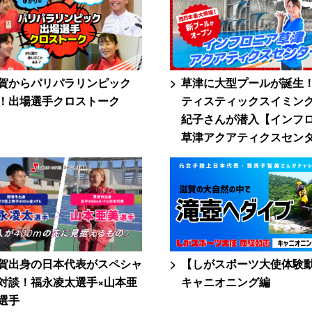
賀からパリパラリンピック
草津に大型プールが誕生
！出場選手クロストーク
ティスティックスイミン
紀子さんが潜入【インフ
草津アクアティクスセン
賀出身の日本代表がスペシャ
【しがスポーツ大使体験
対談！福永凌太選手×山本亜
キャニオニング編
選手