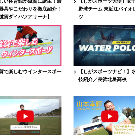
しい体育館が滋賀に誕生！最
【しがスポーツ大使】女
器具やこだわりを徹底紹介！
野球チーム 東近江バイオ
滋賀ダイハツアリーナ】
ツ
賀で楽しむウインタースポー
【しがスポーツナビ！】
技紹介／長浜北星高校