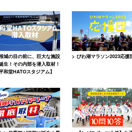
根城の目の前に、巨大な施設
びわ湖マラソン2023応援
誕生！その内部を潜入取材！
平和堂HATOスタジアム】