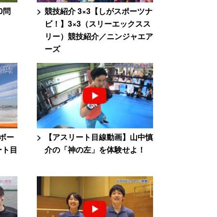
0問
競技紹介 3×3【しがスポーツナ
】
ビ！】3×3（スリーエックスス
リー）競技紹介／ニンジャエア
ーズ
ボー
【アスリート目線動画】山中慎
ート目
介の「神の左」を体験せよ！