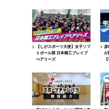
【しがスポーツ大使】女子ソフ
彦
トボール部 日本精工ブレイブ
が
べアリーズ
【