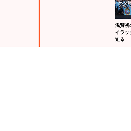
滋賀初
イラッ
迫る
注目
ランキング
19歳
騎手・
んが、
る栗東
未来