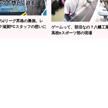
のJリーグ昇格の裏側。レ
ク滋賀FCスタッフの想いに
ゲームって、部活なの？八幡工
高校eスポーツ部の現場
1
2
3
勝負はたった2秒！
の話題の女性
滋賀から世界へ！
元
草津で見られる“飛
今村聖奈さ
スノーボード界の
線
込競技”の迫力
原点でもあ
新生・清水さら選
中
で見つけた
手の挑戦！
左