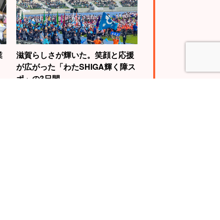
業
滋賀らしさが輝いた。笑顔と応援
が広がった「わたSHIGA輝く障ス
ポ」の3日間
4
5
WBC世界王者視
自転車で琵琶湖を
動画に挑戦。山
一周する『ビワイ
慎介さんの“神の
チ』で“日本一”の
”を体験せよ！
スケールに挑戦！