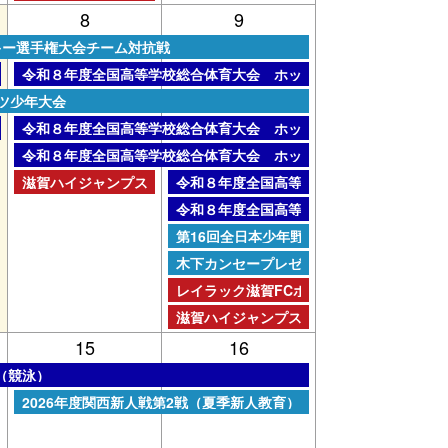
8
9
6
キー選手権大会チーム対抗戦
土曜日, 8月 8th 2026
令和８年度全国高等学校総合体育大会 ホッケー競技
6
ツ少年大会
6
土曜日, 8月 8th 2026
学校総合体育大会 ホッケー競技種目別開会式
令和８年度全国高等学校総合体育大会 ホッケー競技
土曜日, 8月 8th 2026
令和８年度全国高等学校総合体育大会 ホッケー競技
土曜日, 8月 8th 2026
日曜日, 8月 9th 2026
滋賀ハイジャンプス ホームゲーム（男子野球）
令和８年度全国高等学校総合体育大会 フ
日曜日, 8月 9th 2026
令和８年度全国高等学校総合体育大会 ロ
日曜日, 8月 9th 2026
第16回全日本少年野球軟式野球クラブチ
日曜日, 8月 9th 2026
木下カンセープレゼンツ サマーカップ20
日曜日, 8月 9th 2026
レイラック滋賀FCホームゲーム（男子サ
日曜日, 8月 9th 2026
滋賀ハイジャンプス ホームゲーム（男子野
15
16
（競泳）
土曜日, 8月 15th 2026
2026年度関西新人戦第2戦（夏季新人教育）