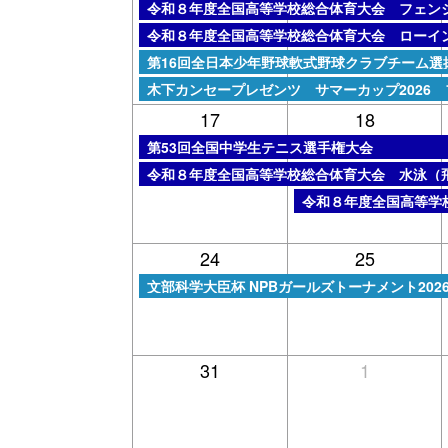
日曜日, 8月 9th 2026
令和８年度全国高等学校総合体育大会 フェン
日曜日, 8月 9th 2026
令和８年度全国高等学校総合体育大会 ローイ
日曜日, 8月 9th 2026
第16回全日本少年野球軟式野球クラブチーム選
日曜日, 8月 9th 2026
木下カンセープレゼンツ サマーカップ2026
17
18
月曜日, 8月 17th 2026
第53回全国中学生テニス選手権大会
月曜日, 8月 17th 2026
令和８年度全国高等学校総合体育大会 水泳（
火曜日, 8月 18th 2026
令和８年度全国高等学
24
25
金曜日, 8月 21st 2026
文部科学大臣杯 NPBガールズトーナメント202
31
1