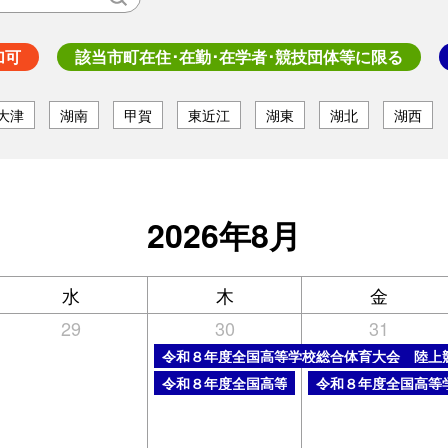
加可
該当市町在住･在勤･在学者･競技団体等に限る
大津
湖南
甲賀
東近江
湖東
湖北
湖西
2026年8月
水
木
金
29
30
31
木曜日, 7月 30th 2026
令和８年度全国高等学校総合体育大会 陸上
木曜日, 7月 30th 2026
金曜日, 7月 31st 202
令和８年度全国高等学校総合体育大会 ウエ
令和８年度全国高等