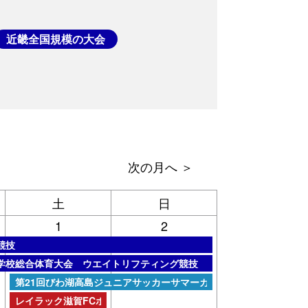
近畿全国規模の大会
土
日
1
2
競技
6
イトリフティング競技種目別開会式
学校総合体育大会 ウエイトリフティング競技
土曜日, 8月 1st 2026
第21回びわ湖高島ジュニアサッカーサマーカーニバル
土曜日, 8月 1st 2026
レイラック滋賀FCホームゲーム（男子サッカー）