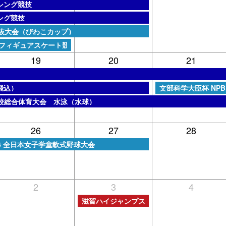
シング競技
ング競技
抜大会（びわこカップ）
 フィギュアスケート競技会
19
20
21
金曜日, 8月 21st 202
飛込）
文部科学大臣杯 NP
校総合体育大会 水泳（水球）
26
27
28
6 全日本女子学童軟式野球大会
2
3
4
木曜日, 9月 3rd 2026
滋賀ハイジャンプス ホームゲーム（男子野球