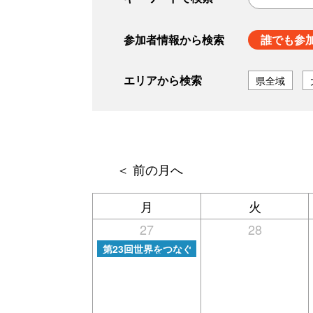
参加者情報から検索
誰でも参
エリアから検索
県全域
月
火
27
28
月曜日, 7月 27th 2026
第23回世界をつなぐ国際子どもサマーキャンプ