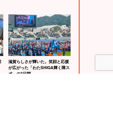
業
滋賀らしさが輝いた。笑顔と応援
が広がった「わたSHIGA輝く障ス
ポ」の3日間
4
5