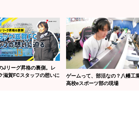
のJリーグ昇格の裏側。レ
ク滋賀FCスタッフの想いに
ゲームって、部活なの？八幡工
高校eスポーツ部の現場
1
2
3