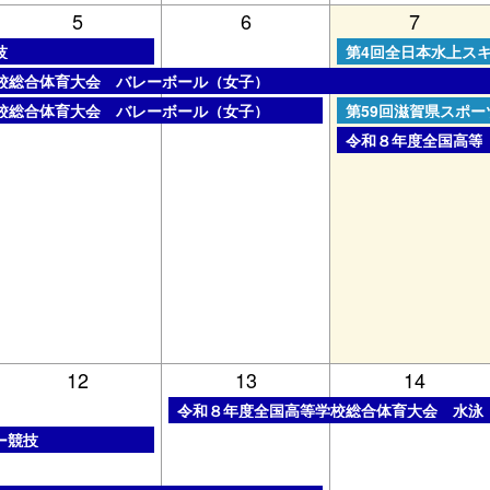
5
6
7
金曜日, 8月 7th 202
技
第4回全日本水上ス
トリフティング競技
校総合体育大会 バレーボール（女子）
金曜日, 8月 7th 202
会式
校総合体育大会 バレーボール（女子）
第59回滋賀県スポー
金曜日, 8月 7th 202
令和８年度全国高等
12
13
14
木曜日, 8月 13th 2026
戦
令和８年度全国高等学校総合体育大会 水泳
ー競技
ー競技