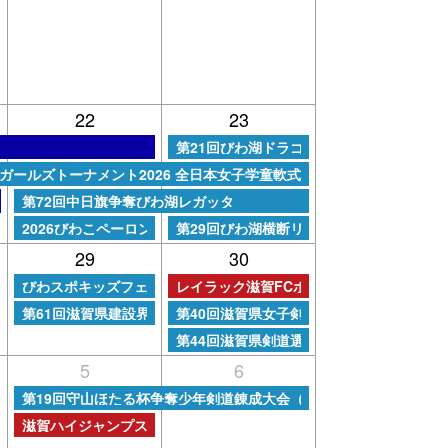
22
23
日曜日, 8月 23rd 2026
第21回びわ湖ドラゴンキッズ選手権大会
6
Bガールズトーナメント2026 全日本女子学童軟式野球大会
土曜日, 8月 22nd 2026
第72回中日旗争奪びわ湖レガッタ
土曜日, 8月 22nd 2026
日曜日, 8月 23rd 2026
2026びわこペーロン
第29回びわ湖横断リレー水泳大会
29
30
土曜日, 8月 29th 2026
日曜日, 8月 30th 2026
びわスポキッズフェスティバル
レイラック滋賀FCホームゲーム（男子サ
土曜日, 8月 29th 2026
日曜日, 8月 30th 2026
第61回滋賀県建設界野球大会
第40回滋賀県女子剣道選手権大会
日曜日, 8月 30th 2026
第44回滋賀県剣道選手権大会
5
6
土曜日, 9月 5th 2026
）
第19回守山ほたる杯争奪少年剣道錬成大会（勝ち抜き戦）
土曜日, 9月 5th 2026
滋賀ハイジャンプス ホームゲーム（男子野球）