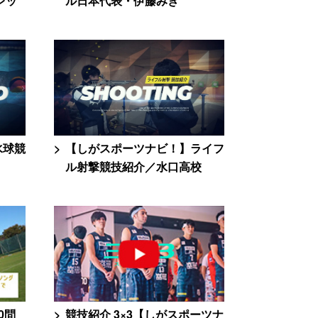
レッ
ル日本代表・伊藤みき
水球競
【しがスポーツナビ！】ライフ
ル射撃競技紹介／水口高校
0問
競技紹介 3×3【しがスポーツナ