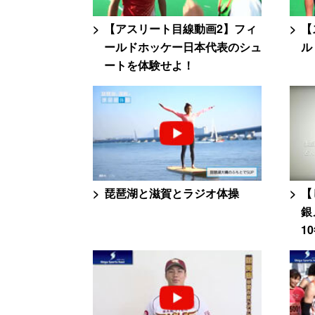
【アスリート目線動画2】フィ
【
ールドホッケー日本代表のシュ
ル
ートを体験せよ！
琵琶湖と滋賀とラジオ体操
【
銀
1