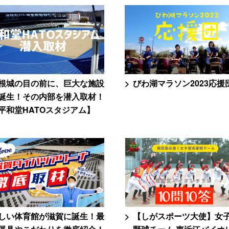
根城の目の前に、巨大な施設
びわ湖マラソン2023応援
誕生！その内部を潜入取材！
平和堂HATOスタジアム】
しい体育館が滋賀に誕生！最
【しがスポーツ大使】女