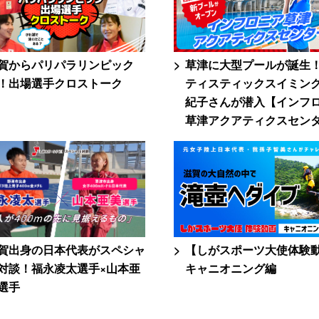
賀からパリパラリンピック
草津に大型プールが誕生
！出場選手クロストーク
ティスティックスイミン
紀子さんが潜入【インフ
草津アクアティクスセン
賀出身の日本代表がスペシャ
【しがスポーツ大使体験
対談！福永凌太選手×山本亜
キャニオニング編
選手