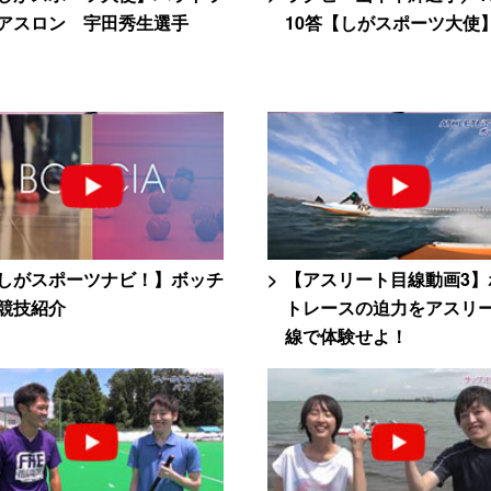
アスロン 宇田秀生選手
10答【しがスポーツ大使
しがスポーツナビ！】ボッチ
【アスリート目線動画3】
競技紹介
トレースの迫力をアスリ
線で体験せよ！