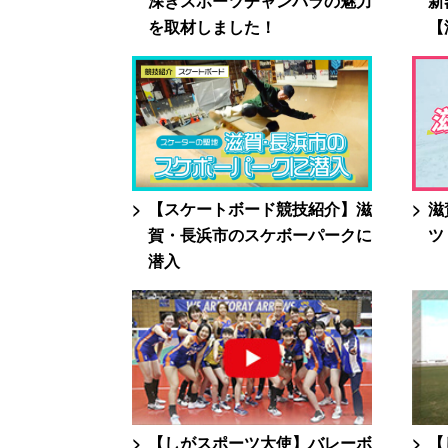
深きスポーツチャンバラの魅力
新
を取材しました！
【
【スケートボード競技紹介】滋
滋
賀・長浜市のスケボーパークに
ツ
潜入
【しがスポーツ大使】バレーボ
【