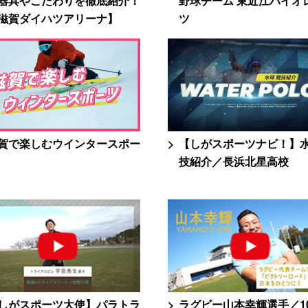
器具やこだわりを徹底紹介！
野球チーム 東近江バイオ
滋賀ダイハツアリーナ】
ツ
賀で楽しむウインタースポー
【しがスポーツナビ！】
技紹介／長浜北星高校
しがスポーツ大使】パラトラ
ラグビー山本幸輝選手／1