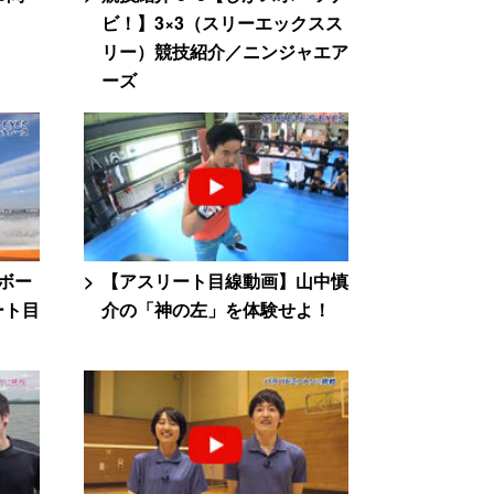
】
ビ！】3×3（スリーエックスス
リー）競技紹介／ニンジャエア
ーズ
ボー
【アスリート目線動画】山中慎
ート目
介の「神の左」を体験せよ！