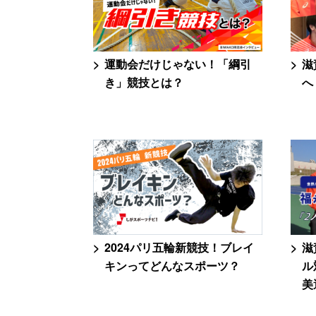
運動会だけじゃない！「綱引
滋
き」競技とは？
へ
2024パリ五輪新競技！ブレイ
滋
キンってどんなスポーツ？
ル
美