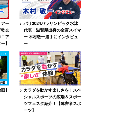
！アー
パリ2024パラリンピック水泳
グ乾友
代表！滋賀県出身の全盲スイマ
ロニア
ー 木村敬一選手にインタビュ
ター】
ー
動画】
カラダを動かす楽しさを！スペ
シャルスポーツの広場＆スポー
ツフェスタ紹介！【障害者スポ
ーツ】