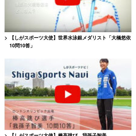
【しがスポーツ大使】世界水泳銀メダリスト「大橋悠依
10問10答」
【しがスポーツ大使】棒高跳び 我孫子智美