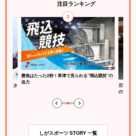
注目
ランキング
3
勝負はたった2秒！草津で見られる“飛込競技”の
迫力
生・清水さ
元WBC
の“神の
しがスポーツ STORY 一覧