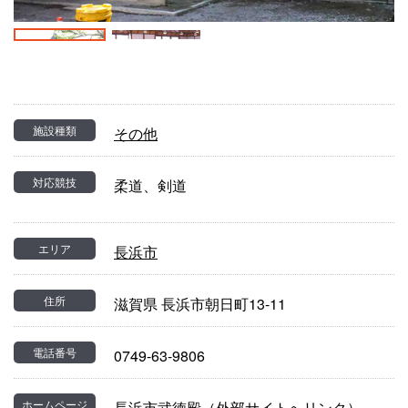
施設種類
その他
対応競技
柔道、剣道
エリア
長浜市
住所
滋賀県 長浜市朝日町13-11
電話番号
0749-63-9806
ホームページ
長浜市武徳殿（外部サイトへリンク）