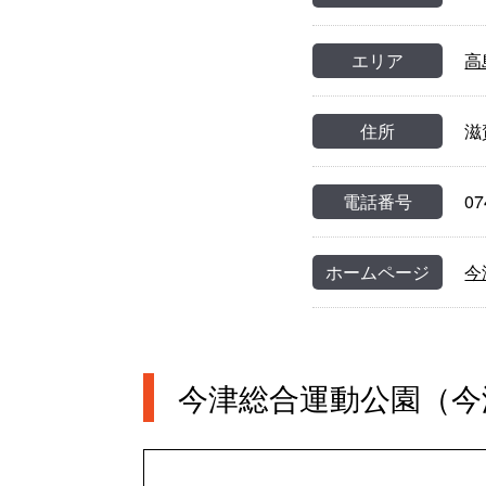
エリア
高
住所
滋
電話番号
07
ホームページ
今
今津総合運動公園（