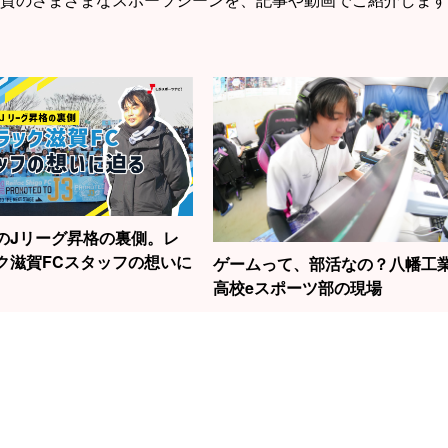
のJリーグ昇格の裏側。レ
ク滋賀FCスタッフの想いに
ゲームって、部活なの？八幡工
高校eスポーツ部の現場
1
2
3