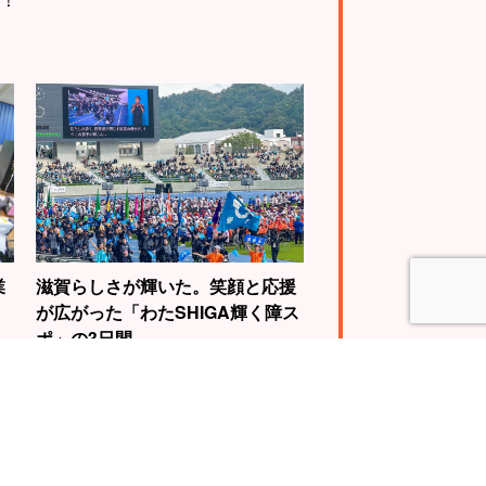
業
滋賀らしさが輝いた。笑顔と応援
が広がった「わたSHIGA輝く障ス
ポ」の3日間
4
5