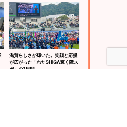
業
滋賀らしさが輝いた。笑顔と応援
が広がった「わたSHIGA輝く障ス
ポ」の3日間
4
5
WBC世界王者視
自転車で琵琶湖を