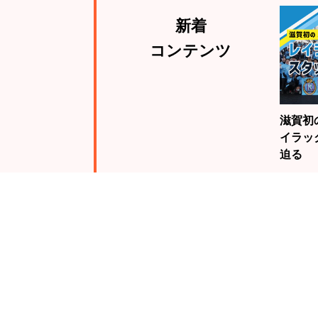
新着
コンテンツ
滋賀初
イラッ
迫る
注目
ランキング
19歳