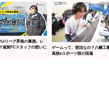
のJリーグ昇格の裏側。レ
ク滋賀FCスタッフの想いに
ゲームって、部活なの？八幡工
高校eスポーツ部の現場
1
2
3
勝負はたった2秒！
の話題の女性
滋賀から世界へ！
元
草津で見られる“飛