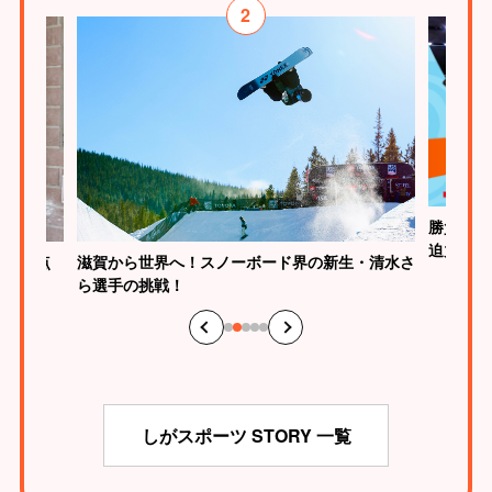
2
勝負はた
迫力
が、原点
滋賀から世界へ！スノーボード界の新生・清水さ
ら選手の挑戦！
しがスポーツ STORY 一覧