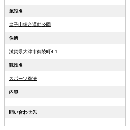
施設名
皇子山総合運動公園
住所
滋賀県大津市御陵町4-1
競技名
スポーツ拳法
内容
問い合わせ先