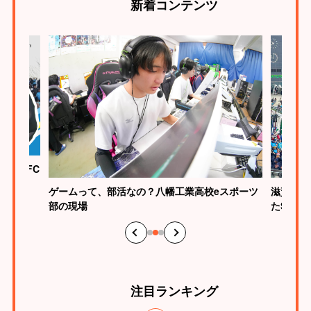
新着
コンテンツ
ク滋賀FC
ゲームって、部活なの？八幡工業高校eスポーツ
滋賀らし
部の現場
たSHI
注目
ランキング