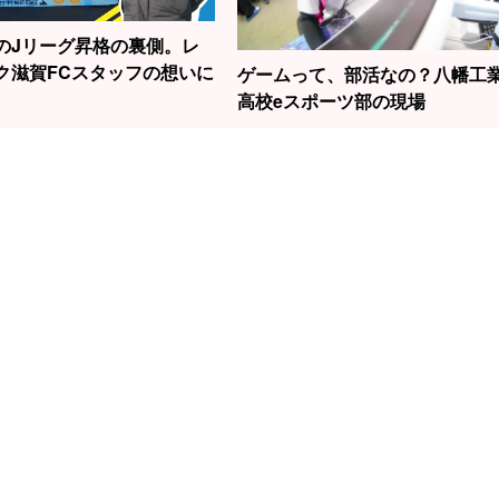
のJリーグ昇格の裏側。レ
ク滋賀FCスタッフの想いに
ゲームって、部活なの？八幡工
高校eスポーツ部の現場
1
2
3
勝負はたった2秒！
の話題の女性
滋賀から世界へ！
元
草津で見られる“飛
今村聖奈さ
スノーボード界の
線
込競技”の迫力
原点でもあ
新生・清水さら選
中
で見つけた
手の挑戦！
左