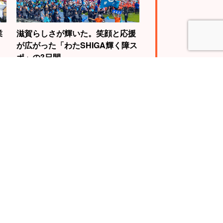
業
滋賀らしさが輝いた。笑顔と応援
が広がった「わたSHIGA輝く障ス
ポ」の3日間
4
5
WBC世界王者視
自転車で琵琶湖を
動画に挑戦。山
一周する『ビワイ
慎介さんの“神の
チ』で“日本一”の
”を体験せよ！
スケールに挑戦！