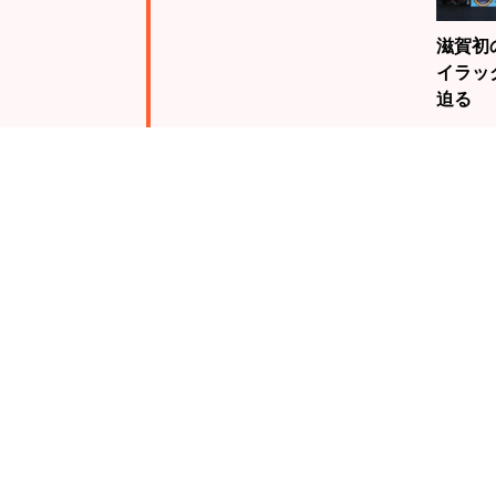
滋賀初
イラッ
迫る
注目
ランキング
19歳
騎手・
んが、
る栗東
未来