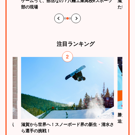
ゲームって、部活なの？八幡工業高校eスポーツ
滋賀らし
部の現場
たSHI
注目
ランキング
2
勝負はた
迫力
が、原点
滋賀から世界へ！スノーボード界の新生・清水さ
ら選手の挑戦！