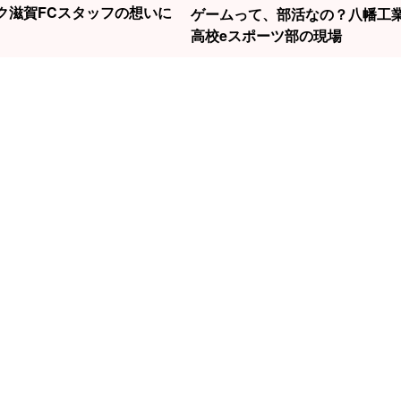
ク滋賀FCスタッフの想いに
ゲームって、部活なの？八幡工
高校eスポーツ部の現場
1
2
3
勝負はたった2秒！
の話題の女性
滋賀から世界へ！
元
草津で見られる“飛
今村聖奈さ
スノーボード界の
線
込競技”の迫力
原点でもあ
新生・清水さら選
中
で見つけた
手の挑戦！
左
しがスポーツ STORY 一覧