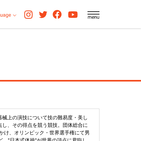
器械上の演技について技の難易度・美し
点し、その得点を競う競技。団体総合に
代にかけ、オリンピック・世界選手権にて男
ど、"日本式体操"が世界の頂点に君臨し