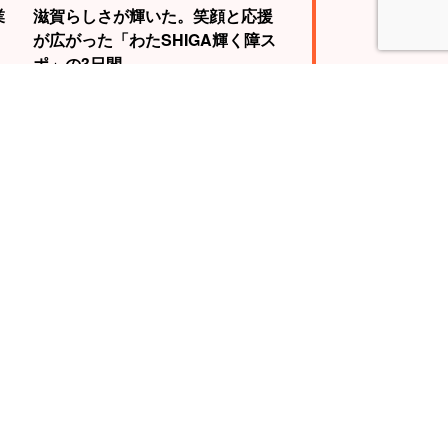
業
滋賀らしさが輝いた。笑顔と応援
が広がった「わたSHIGA輝く障ス
ポ」の3日間
4
5
WBC世界王者視
自転車で琵琶湖を
動画に挑戦。山
一周する『ビワイ
慎介さんの“神の
チ』で“日本一”の
”を体験せよ！
スケールに挑戦！