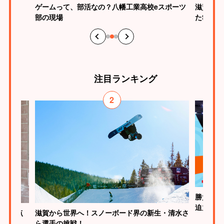
ゲームって、部活なの？八幡工業高校eスポーツ
滋賀らし
部の現場
たSHI
注目
ランキング
2
勝負はた
迫力
が、原点
滋賀から世界へ！スノーボード界の新生・清水さ
ら選手の挑戦！