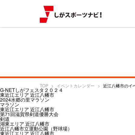
TOP
イベントカレンダー
近江八幡市のイ
G-NETしがフェスタ２０２４
東近江エリア
近江八幡市
2024水郷の里マラソン
マラソン
東近江エリア
近江八幡市
第71回滋賀県剣道優勝大会
剣道
湖東エリア
近江八幡市
近江八幡市立運動公園（野球場）
東近江エリア
近江八幡市