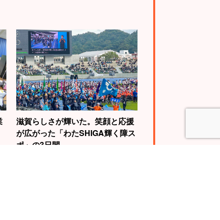
業
滋賀らしさが輝いた。笑顔と応援
が広がった「わたSHIGA輝く障ス
ポ」の3日間
4
5