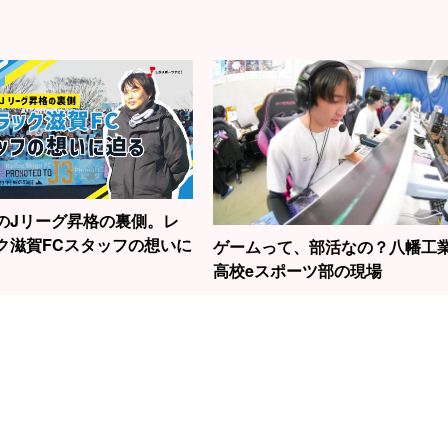
のJリーグ昇格の裏側。レ
ク滋賀FCスタッフの想いに
ゲームって、部活なの？八幡工
高校eスポーツ部の現場
1
2
3