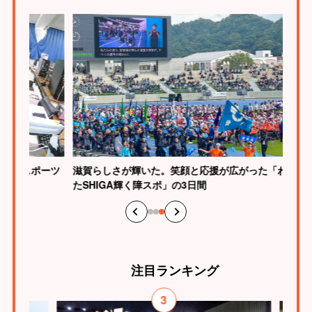
校eスポーツ
滋賀らしさが輝いた。笑顔と応援が広がった「わ
たSHIGA輝く障スポ」の3日間
注目
ランキング
3