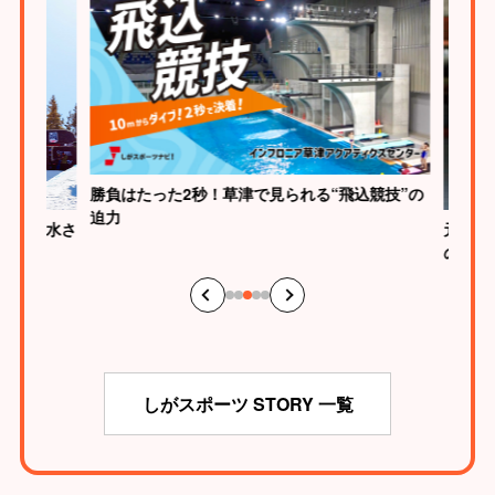
勝負はたった2秒！草津で見られる“飛込競技”の
迫力
生・清水さ
元WBC
の“神の
しがスポーツ STORY 一覧