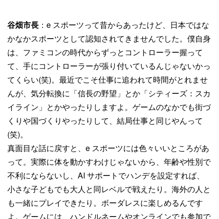
谷畑市長
：e スポーツって昔からあったけど、日本ではな
かなかスポーツとして認知されてきませんでした。僕自身
は、ファミコンの時代からずっとコントローラー握って
て、手にコントローラーが張り付いているんじゃないかっ
てくらい(笑)。最近でこそ仕事に追われて時間がとれませ
んが、気分転換に「信長の野望」とか「シティーズ：スカ
イライン」とかやったりしますよ。ゲームのなかでも街づ
くりや国づくりやったりして、結局仕事と同じやんって
(笑)。
真面目な話に戻すと、e スポーツには色々いいところがあ
って。実際に体を動かすわけじゃないから、年齢や性別で
不利にならないし、AI サポートでハンデを設定すれば、
小さな子どもでも大人と同レベルで戦えたり。海外の人と
も一緒にプレイできたり。ボーダレスに楽しめるんです
よ。ゲームには、ハンドルネームやオンラインでも参加で