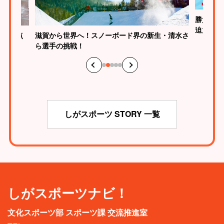
勝負はたった2秒！草津で見られる“飛込競技”の
迫力
生・清水さ
元WBC
の“神の
しがスポーツ STORY 一覧
しがスポーツナビ！
文化スポーツ部 スポーツ課 交流推進室