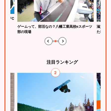
校eスポーツ
滋賀らしさが輝いた。笑顔と応援が広がった「わ
たSHIGA輝く障スポ」の3日間
注目
ランキング
3