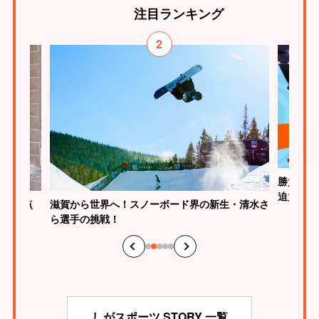
注目
ランキング
2
勝負はた
迫力
が、原点
滋賀から世界へ！スノーボード界の新生・清水さ
ら選手の挑戦！
しがスポーツ STORY 一覧