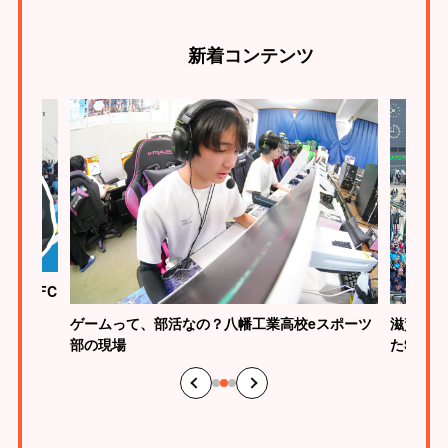
新着
コンテンツ
ク滋賀FC
ゲームって、部活なの？八幡工業高校eスポーツ
滋賀らし
部の現場
たSHI