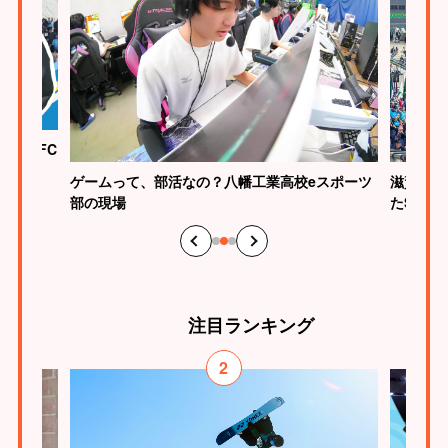
ク滋賀FC
ゲームって、部活なの？八幡工業高校eスポーツ
滋賀らし
部の現場
たSHI
注目
ランキング
2