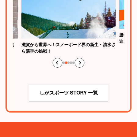
勝負はた
迫力
が、原点
滋賀から世界へ！スノーボード界の新生・清水さ
ら選手の挑戦！
しがスポーツ STORY 一覧