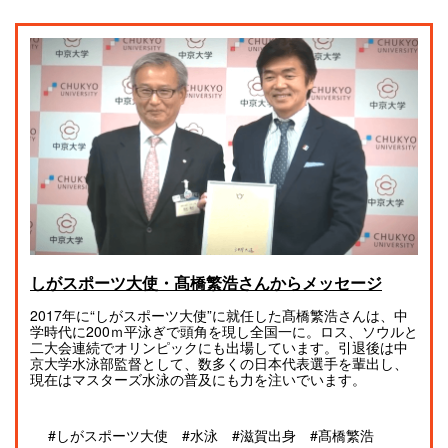
しがスポーツ大使・髙橋繁浩さんからメッセージ
2017年に“しがスポーツ大使”に就任した髙橋繁浩さんは、中
学時代に200ｍ平泳ぎで頭角を現し全国一に。ロス、ソウルと
二大会連続でオリンピックにも出場しています。引退後は中
京大学水泳部監督として、数多くの日本代表選手を輩出し、
現在はマスターズ水泳の普及にも力を注いでいます。
#しがスポーツ大使
#水泳
#滋賀出身
#髙橋繁浩