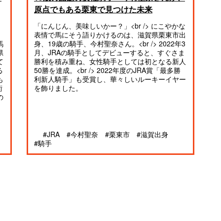
原点でもある栗東で見つけた未来
「にんじん、美味しいかー？」<br /> にこやかな
表情で馬にそう語りかけるのは、滋賀県栗東市出
身、19歳の騎手、今村聖奈さん。<br /> 2022年3
馬
月、JRAの騎手としてデビューすると、すぐさま
県
勝利を積み重ね、女性騎手としては初となる新人
て
50勝を達成。<br /> 2022年度のJRA賞「最多勝
る
利新人騎手」も受賞し、華々しいルーキーイヤー
も
を飾りました。
術
の
#JRA
#今村聖奈
#栗東市
#滋賀出身
#騎手