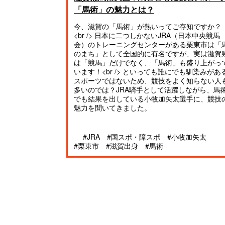
「馬術」の魅力とは？
今、滋賀の「馬術」が熱いってご存知ですか？
<br /> 日本に二つしかないJRA（日本中央競馬
会）のトレーニングセンターがある栗東市は「
のまち」として全国的に有名ですが、実は滋賀
は「競馬」だけでなく、「馬術」も盛り上がっ
います！<br /> といっても誰にでも馴染みがあ
スポーツではないため、競技をよく知らない人
多いのでは？JRA騎手として活躍しながら、馬
でも結果を出している小牧加矢太選手に、競技
魅力を聞いてきました。
#JRA
#国スポ・障スポ
#小牧加矢太
#栗東市
#滋賀出身
#馬術