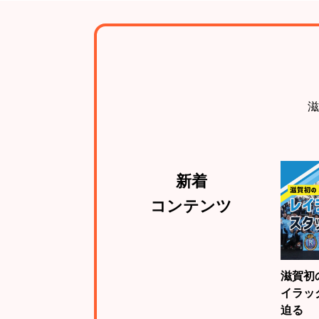
滋
新着
コンテンツ
滋賀初
イラッ
迫る