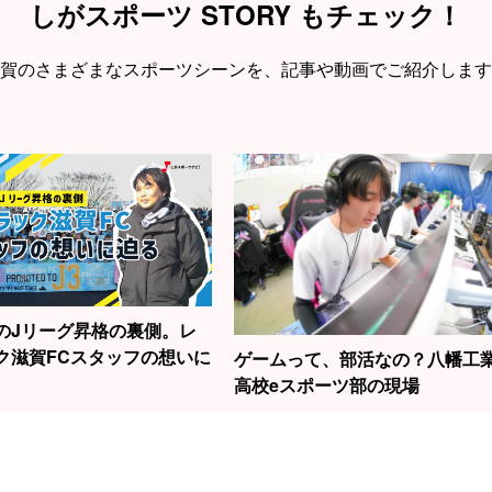
しがスポーツ STORY もチェック！
賀のさまざまなスポーツシーンを、
記事や動画でご紹介します
のJリーグ昇格の裏側。レ
ク滋賀FCスタッフの想いに
ゲームって、部活なの？八幡工
高校eスポーツ部の現場
1
2
3