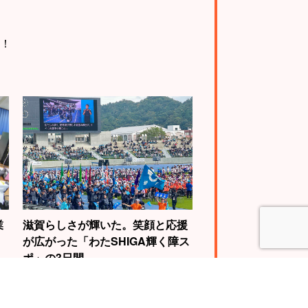
！
業
滋賀らしさが輝いた。笑顔と応援
が広がった「わたSHIGA輝く障ス
ポ」の3日間
4
5