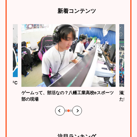
新着
コンテンツ
ク滋賀FC
ゲームって、部活なの？八幡工業高校eスポーツ
滋賀らし
部の現場
たSHI
注目
ランキング