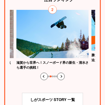
2
勝負はた
迫力
が、原点
滋賀から世界へ！スノーボード界の新生・清水さ
ら選手の挑戦！
しがスポーツ STORY 一覧