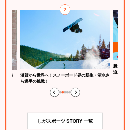
2
勝負はた
迫力
が、原点
滋賀から世界へ！スノーボード界の新生・清水さ
ら選手の挑戦！
しがスポーツ STORY 一覧