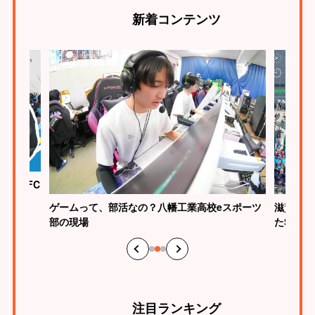
新着
コンテンツ
ク滋賀FC
ゲームって、部活なの？八幡工業高校eスポーツ
滋賀らし
部の現場
たSHI
注目
ランキング