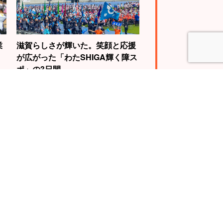
業
滋賀らしさが輝いた。笑顔と応援
が広がった「わたSHIGA輝く障ス
ポ」の3日間
4
5
WBC世界王者視
自転車で琵琶湖を
動画に挑戦。山
一周する『ビワイ
慎介さんの“神の
チ』で“日本一”の
”を体験せよ！
スケールに挑戦！