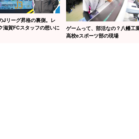
のJリーグ昇格の裏側。レ
ク滋賀FCスタッフの想いに
ゲームって、部活なの？八幡工
高校eスポーツ部の現場
1
2
3
勝負はたった2秒！
の話題の女性
滋賀から世界へ！
元
草津で見られる“飛
今村聖奈さ
スノーボード界の
線
込競技”の迫力
原点でもあ
新生・清水さら選
中
で見つけた
手の挑戦！
左