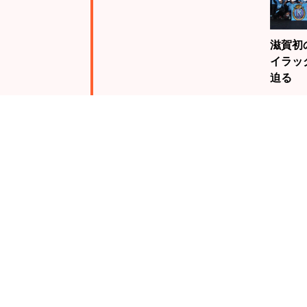
滋賀初
イラッ
迫る
注目
ランキング
19歳
騎手・
んが、
る栗東
未来