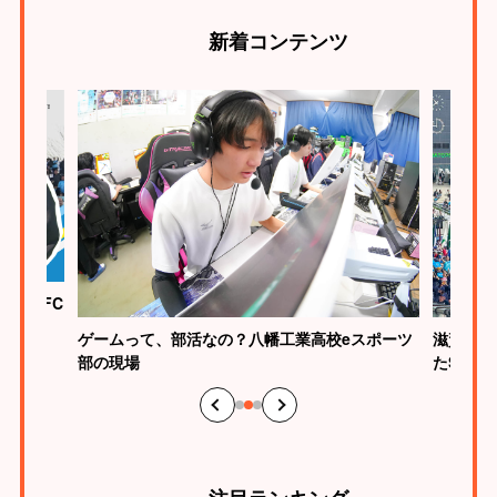
新着
コンテンツ
ク滋賀FC
ゲームって、部活なの？八幡工業高校eスポーツ
滋賀らし
部の現場
たSHI