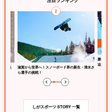
注目
ランキング
2
勝負はた
迫力
が、原点
滋賀から世界へ！スノーボード界の新生・清水さ
ら選手の挑戦！
しがスポーツ STORY 一覧