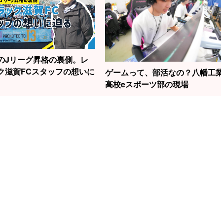
のJリーグ昇格の裏側。レ
ク滋賀FCスタッフの想いに
ゲームって、部活なの？八幡工
高校eスポーツ部の現場
1
2
3
勝負はたった2秒！
の話題の女性
滋賀から世界へ！
元
草津で見られる“飛
今村聖奈さ
スノーボード界の
線
込競技”の迫力
原点でもあ
新生・清水さら選
中