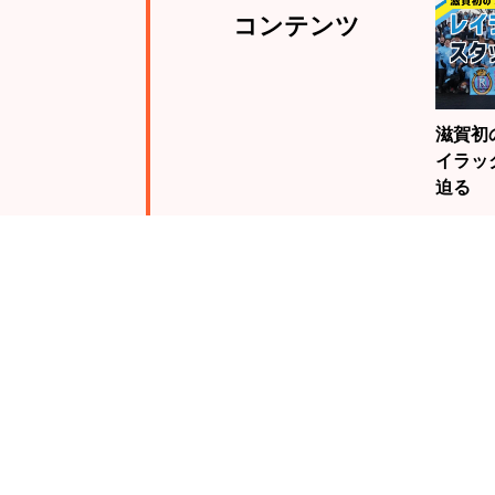
コンテンツ
滋賀初
イラッ
迫る
注目
ランキング
19歳
騎手・
んが、