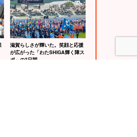
業
滋賀らしさが輝いた。笑顔と応援
が広がった「わたSHIGA輝く障ス
ポ」の3日間
4
5
WBC世界王者視
自転車で琵琶湖を
動画に挑戦。山
一周する『ビワイ
慎介さんの“神の
チ』で“日本一”の