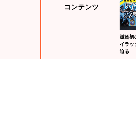
コンテンツ
滋賀初
イラッ
迫る
注目
ランキング
19歳
騎手・
んが、