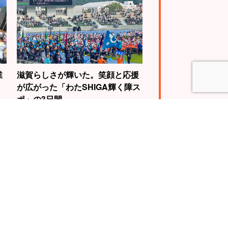
業
滋賀らしさが輝いた。笑顔と応援
が広がった「わたSHIGA輝く障ス
ポ」の3日間
4
5
WBC世界王者視
自転車で琵琶湖を
動画に挑戦。山
一周する『ビワイ
慎介さんの“神の
チ』で“日本一”の