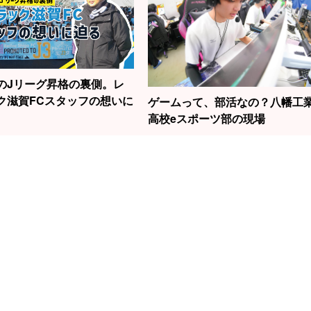
のJリーグ昇格の裏側。レ
ク滋賀FCスタッフの想いに
ゲームって、部活なの？八幡工
高校eスポーツ部の現場
1
2
3
勝負はたった2秒！
の話題の女性
滋賀から世界へ！
元
草津で見られる“飛
今村聖奈さ
スノーボード界の
線
込競技”の迫力
原点でもあ
新生・清水さら選
中