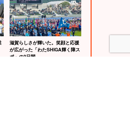
業
滋賀らしさが輝いた。笑顔と応援
が広がった「わたSHIGA輝く障ス
ポ」の3日間
4
5
WBC世界王者視
自転車で琵琶湖を
動画に挑戦。山
一周する『ビワイ
慎介さんの“神の
チ』で“日本一”の