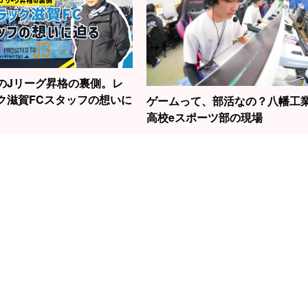
のJリーグ昇格の裏側。レ
ク滋賀FCスタッフの想いに
ゲームって、部活なの？八幡工
高校eスポーツ部の現場
1
2
3
勝負はたった2秒！
の話題の女性
滋賀から世界へ！
元
草津で見られる“飛
今村聖奈さ
スノーボード界の
線
込競技”の迫力
原点でもあ
新生・清水さら選
中