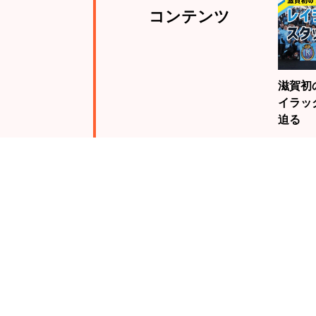
コンテンツ
滋賀初
イラッ
迫る
注目
ランキング
19歳
騎手・
んが、