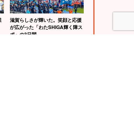
業
滋賀らしさが輝いた。笑顔と応援
が広がった「わたSHIGA輝く障ス
ポ」の3日間
4
5
WBC世界王者視
自転車で琵琶湖を
動画に挑戦。山
一周する『ビワイ
慎介さんの“神の
チ』で“日本一”の
”を体験せよ！
スケールに挑戦！