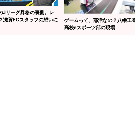
のJリーグ昇格の裏側。レ
ク滋賀FCスタッフの想いに
ゲームって、部活なの？八幡工
高校eスポーツ部の現場
1
2
3
勝負はたった2秒！
の話題の女性
滋賀から世界へ！
元
草津で見られる“飛
今村聖奈さ
スノーボード界の
線
込競技”の迫力
原点でもあ
新生・清水さら選
中
で見つけた
手の挑戦！
左