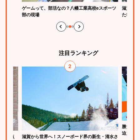
ゲームって、部活なの？八幡工業高校eスポーツ
滋賀らし
部の現場
たSHI
注目
ランキング
2
勝負はた
迫力
が、原点
滋賀から世界へ！スノーボード界の新生・清水さ