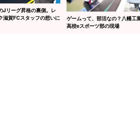
のJリーグ昇格の裏側。レ
ク滋賀FCスタッフの想いに
ゲームって、部活なの？八幡工
高校eスポーツ部の現場
1
2
3
勝負はたった2秒！
の話題の女性
滋賀から世界へ！
元
草津で見られる“飛
今村聖奈さ
スノーボード界の
線
込競技”の迫力
原点でもあ
新生・清水さら選
中
で見つけた
手の挑戦！
左