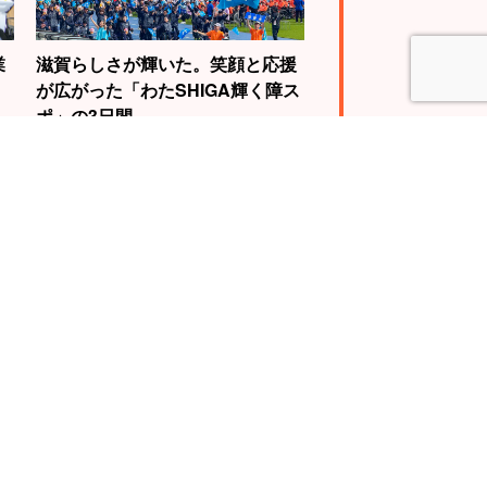
業
滋賀らしさが輝いた。笑顔と応援
が広がった「わたSHIGA輝く障ス
ポ」の3日間
4
5
WBC世界王者視
自転車で琵琶湖を
動画に挑戦。山
一周する『ビワイ
慎介さんの“神の
チ』で“日本一”の
”を体験せよ！
スケールに挑戦！