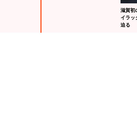
滋賀初
イラッ
迫る
注目
ランキング
19歳
騎手・
んが、
る栗東
未来