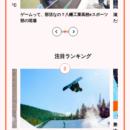
ク滋賀FC
ゲームって、部活なの？八幡工業高校eスポーツ
滋賀らし
部の現場
たSHI
注目
ランキング
2
勝負はた