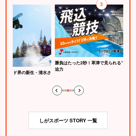
3
勝負はたった2秒！草津で見られる“飛込競技”の
迫力
生・清水さ
元WBC
の“神の
しがスポーツ STORY 一覧