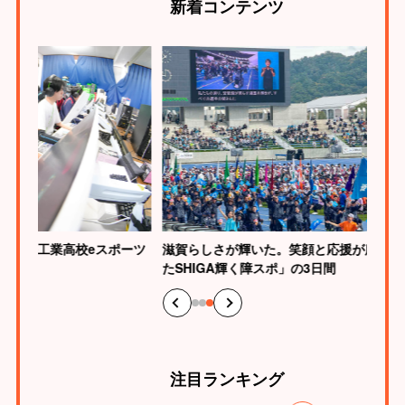
新着
コンテンツ
校eスポーツ
滋賀らしさが輝いた。笑顔と応援が広がった「わ
たSHIGA輝く障スポ」の3日間
注目
ランキング